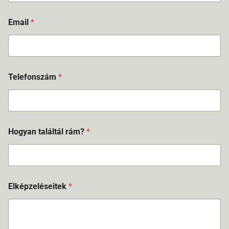
Email
*
Telefonszám
*
Hogyan találtál rám?
*
Elképzeléseitek
*