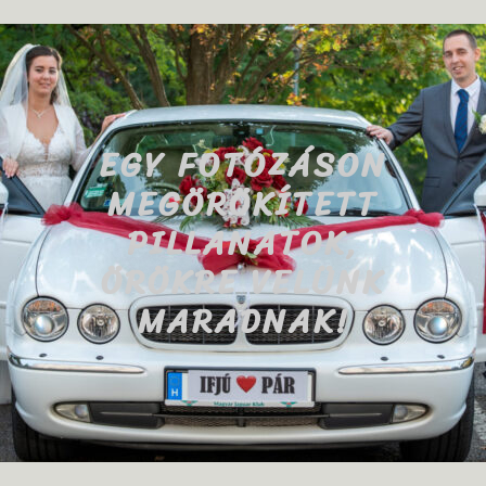
EGY FOTÓZÁSON
MEGÖRÖKÍTETT
PILLANATOK,
ÖRÖKRE VELÜNK
MARADNAK!