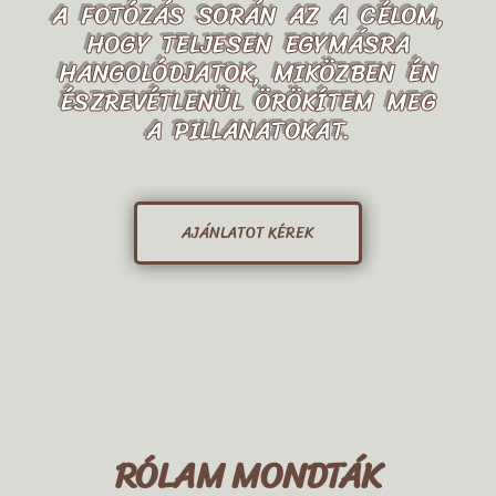
A FOTÓZÁS SORÁN AZ A CÉLOM,
HOGY TELJESEN EGYMÁSRA
HANGOLÓDJATOK, MIKÖZBEN ÉN
ÉSZREVÉTLENÜL ÖRÖKÍTEM MEG
A PILLANATOKAT.
AJÁNLATOT KÉREK
RÓLAM MONDTÁK