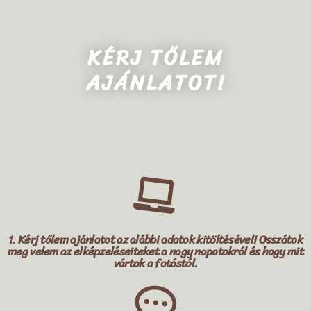
KÉRJ TŐLEM
AJÁNLATOT!
1.
Kérj tőlem ajánlatot az alábbi adatok kitöltésével! Osszátok
meg velem az elképzeléseiteket a nagy napotokról és hogy mit
vártok a fotóstól.