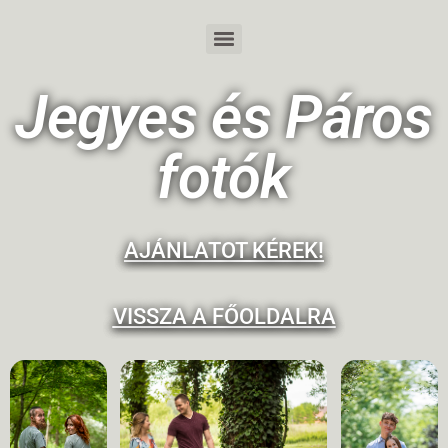
Jegyes és Páros
fotók
AJÁNLATOT KÉREK!
VISSZA A FŐOLDALRA